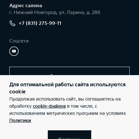
Адрес салонa
г. Нижний Новгород, ул. Ларина, д. 28б
+7 (831) 275-99-11
Соцсети
Заказать звонок
Для оптимальной работы сайта используются
cookie
Продолжая использовать сайт, вы соглашаетесь на
© 2026 Юридические лица ООО «Нижегородец Восток»
(Фактический адрес: г. Нижний Новгород, ул. Ларина, д. 28б;
обработку
cookie-файлов
в том числе, с
Телефон: +7 (831) 275-99-11; ИНН: 5257164835; ОГРН:
использованием метрических программ на условиях
1165275047607), ООО «Киа Россия и СНГ» (Фактический адрес:
г.Москва, Валовая 26; Телефон: 8 800 301 08 80; ИНН:
Политики
7728674093; ОГРН: 5087746291760) ведут деятельность на
территории РФ в соответствии с законодательством РФ.
Реализуемые товары доступны к получению на территории РФ.
Информация о соответствующих моделях и комплектациях и их